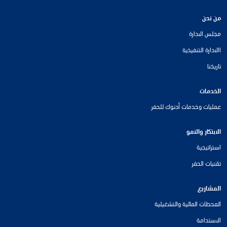
من نحن
مجلس الادارة
االادارة التنفيذية
تاريخنا
الخدمات
عمليات وخدمات أدنوك للحفر
الابتكار والنمو
استراتيجية
تقنيات الحفر
المشاريع
المحطات المالية والتشغيلية
الاستدامة