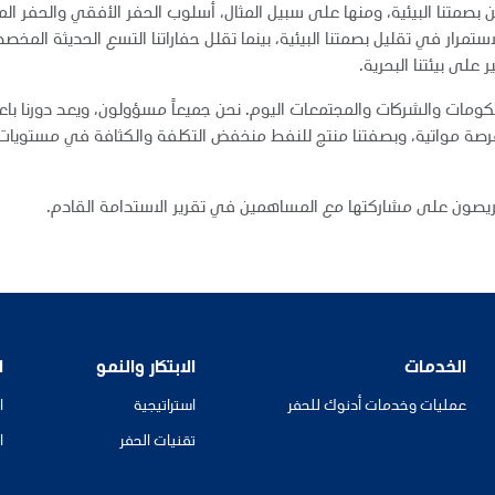
ن بصمتنا البيئية، ومنها على سبيل المثال، أسلوب الحفر الأفقي والحفر ا
لاستمرار في تقليل بصمتنا البيئية، بينما تقلل حفاراتنا التسع الحديثة المخ
 على بيئتنا البحرية.
مات والشركات والمجتمعات اليوم. نحن جميعاً مسؤولون، ويعد دورنا باعتب
رصة مواتية، وبصفتنا منتج للنفط منخفض التكلفة والكثافة في مستويات ان
وحريصون على مشاركتها مع المساهمين في تقرير الاستدامة القادم.
الخدمات
الابتكار والنمو
ا
عمليات وخدمات أدنوك للحفر
استراتيجية
ا
تقنيات الحفر
ا