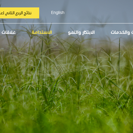
English
نتائج الربع الثاني لعام 6
ت والخدمات
الابتكار والنمو
الاستدامة
علاقات 