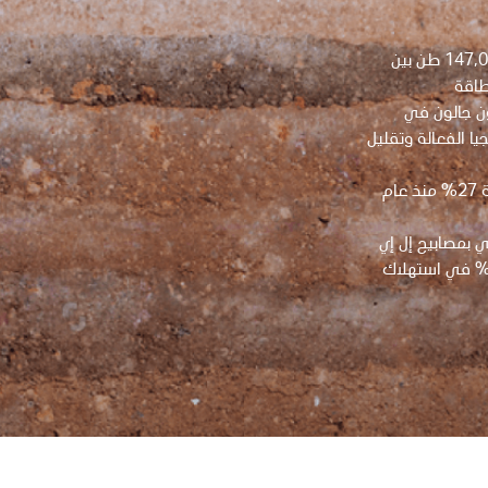
الحد من انبعاثات ثاني أكسيد الكربون بأكثر من 147,000 طن بين
السنوي للديزل بمقدار 13.6 مليون جالون في
خلال التكنولوجيا الفعالة وتقليل
خفض الانبعاثات الناتجة عن استهلاك الطاقة بنسبة 27% منذ عام
 بمصابيح إل إي
 (LED)، مما أدى إلى تحقيق وفورات بنسبة 67% في استهلاك