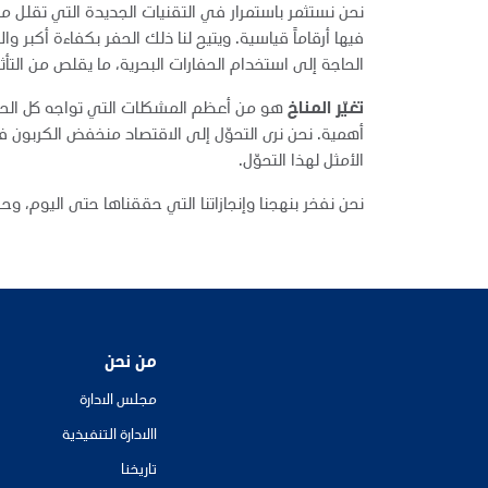
نحن نستثمر باستمرار في التقنيات الجديدة التي تقلل م
فيها أرقاماً قياسية. ويتيح لنا ذلك الحفر بكفاءة أكبر وا
الحاجة إلى استخدام الحفارات البحرية، ما يقلص من التأثير
تغيّر المناخ
هو من أعظم المشكلات التي تواجه كل الحكو
أهمية. نحن نرى التحوّل إلى الاقتصاد منخفض الكربون ف
الأمثل لهذا التحوّل.
نحن نفخر بنهجنا وإنجازاتنا التي حققناها حتى اليوم، 
من نحن
مجلس الادارة
االادارة التنفيذية
تاريخنا