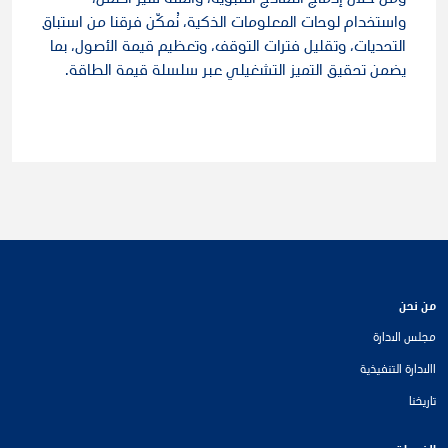
ومن خلال إدماج النماذج التنبؤية، وأتمتة سير العمل،
واستخدام لوحات المعلومات الذكية، نُمكّن فرقنا من استباق
التحديات، وتقليل فترات التوقف، وتعظيم قيمة الأصول، بما
يضمن تحقيق التميز التشغيلي عبر سلسلة قيمة الطاقة.
من نحن
مجلس الادارة
االادارة التنفيذية
تاريخنا