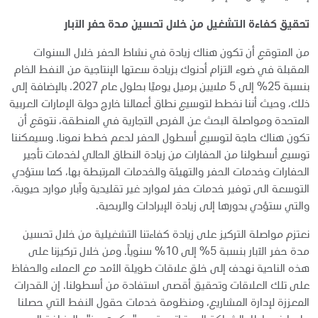
تحقيق كفاءة التشغيل من خلال تحسين مدة حفر الآبار
من المتوقع أن تكون هناك زيادة في نشاط الحفر خلال السنوات
المقبلة في ضوء التزام أدنوك بزيادة سعتها الإنتاجية من النفط الخام
بنسبة 25% إلى 5 ملايين برميل يوميًا بحلول عام 2027. بالإضافة إلى
ذلك، وحيث أننا نخطط لتوسيع نطاق أعمالنا خارج دولة الإمارات العربية
المتحدة ومواصلة البحث عن الفرص التجارية في المنطقة، نتوقع أن
تكون هناك حاجة لتوسيع أسطول الحفر لدعم خطط نمونا. وسيمكننا
توسيع أسطولنا من الحفارات من زيادة النطاق الحالي لخدمات تأجير
الحفارات وخدمات الحفر والتهيئة والخدمات المرتبطة بها، كما ستؤدي
التوسعة الى توفير خدمات حفر لموارد غير تقليدية وآبار موارد حيوية،
والتي ستؤدي بدورها إلى زيادة الإيرادات والربحية.
نعتزم مواصلة التركيز على زيادة كفاءتنا التشغيلية من خلال تحسين
مدة حفر الآبار بنسبة 5% إلى 10% سنوياً. ومن خلال تركيزنا على
هذه الناحية نهدف إلى خلق علاقات طويلة الأمد مع العملاء والحفاظ
على تلك العلاقات وتحقيق أقصى استفادة من أسطولنا. إن القدرات
المعززة لإدارة المشاريع، ومنظومة خدمات حقول النفط التي حصلنا