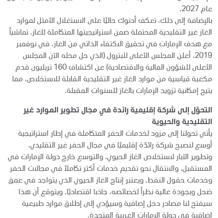
عام 2027.
بالإضافة إلى ذلك، تعكف أدنوك حاليًا على الاستغلال الأمثل لموارد
الغاز غير التقليدية المحتملة ضمن استراتيجيتها المتكاملة للغاز، تماشياً
مع هدف الإمارات في تحقيق الاكتفاء الذاتي من الغاز. في نوفمبر
2019، أعلن المجلس الأعلى للبترول (الذي حل محله الآن المجلس
الأعلى للشؤون المالية والاقتصادية) عن اكتشاف 160 تريليون قدم
مكعبة قياسية من موارد الغاز غير التقليدية القابلة للاستخلاص، مما
يتيح إمكانية تزويد الإمارات بالغاز للسنوات المقبلة.
التحوّل إلى شركة إقليمية رائدة في مجال تطوير الموارد غير
التقليدية والحيوية
يأتي تحولنا إلى مزود لخدمات الحفر المتكاملة في إطار استراتيجية
أوسع لنصبح شركة رائدًة إقليميًا في مجال الحفر غير التقليدي،
وتطوير الآبار لاستخلاص الغاز الحيوي، والتوسع خارج دولة الإمارات في
المستقبل، والانتقال نحو تقديم خدمات أكثر تكاملاً في مجالات الحفر
وخدمات حقول النفط. ويعتبر إنتاج الغاز الحيوي الذي يتواجد في عمق
ضحل وبجودة عالية نظراً لخصائصه، جاذبا اقتصاديًا. ويتوقع أن هذا
سيفتح لنا مصادر دخل إضافية وسيؤدي إلى إطلاق موارد طبيعية
إضافية في دولة الإمارات العربية المتحدة.