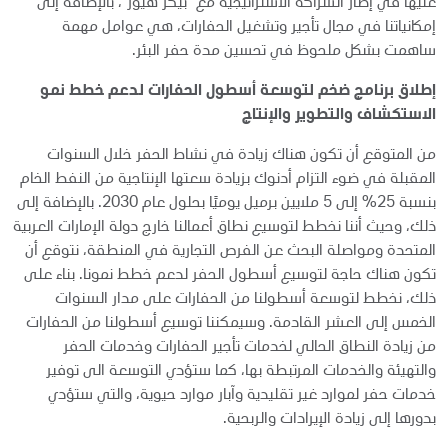
عليها في إطار الشراكة الاستراتيجية مع "بيكر هيوز"، بالإضافة إلى
إمكانياتنا في مجال تأجير وتشغيل الحفارات، هي عوامل مهمة
ساهمت بشكل ملحوظ في تحسين مدة حفر البئر.
إطلاق برنامج ضخم لتوسعة أسطول الحفارات لدعم خطط نمو
الاستكشاف والتطوير والإنتاج
من المتوقع أن تكون هناك زيادة في نشاط الحفر خلال السنوات
المقبلة في ضوء التزام أدنوك بزيادة سعتها الإنتاجية من النفط الخام
بنسبة 25% إلى 5 ملايين برميل يوميًا بحلول عام 2030. بالإضافة إلى
ذلك، وحيث أننا نخطط لتوسيع نطاق أعمالنا خارج دولة الإمارات العربية
المتحدة ومواصلة البحث عن الفرص التجارية في المنطقة، نتوقع أن
تكون هناك حاجة لتوسيع أسطول الحفر لدعم خطط نمونا. بناء على
ذلك، نخطط لتوسعة أسطولنا من الحفارات على مدار السنوات
الخمس إلى العشر القادمة. وسيمكننا توسيع أسطولنا من الحفارات
من زيادة النطاق الحالي لخدمات تأجير الحفارات وخدمات الحفر
والتهيئة والخدمات المرتبطة بها، كما ستؤدي التوسعة الى توفير
خدمات حفر لموارد غير تقليدية وآبار موارد حيوية، والتي ستؤدي
بدورها إلى زيادة الإيرادات والربحية.