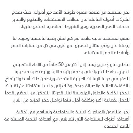
نحن نستفيد من علاقة مميزة طويلة الأمد مع أدنوك، حيث نقدم
لشركات أدنوك العاملة في مجالات الاستكشاف والتطوير والإنتاج
خدمات الحفر الحصرية وفق الشروط التعاقدية المتفق عليها.
نتمتع بمحفظة مالية جاذبة مع هوامش ربحية تنافسية ومرنة، ما
يجعلنا في وضع مثالي لتحقيق نمو قوي في كل من عمليات الحفر
وأنشطة الحفر المتكاملة.
نحظى بتاريخ عريق يمتد إلى أكثر من 50 عاماً من الأداء التشغيلي
القوي، حافظنا فيها على بصمة بيئية مثالية وبنية تحتية متطورة
للحفر في دولة الإمارات العربية المتحدة. ويتضمن ذلك أسطولاً يتمتع
بالكفاءة العالية والصيانة جيدة، وذلك إلى جانب استفادتنا من تقنيات
الحفر الذكية والحلول الهندسية لبناء قدراتنا، لنتمكن من المضي قدماً
للعمل بفعالية أكثر وبكلفة أقل، بينما نواصل حفر المزيد من الآبار.
نحن ملتزمون بالمبادرات البيئية والاجتماعية ونساهم في تحقيق
أهداف أدنوك للاستدامة التي تتماشى مع أهداف التنمية المستدامة
للأمم المتحدة