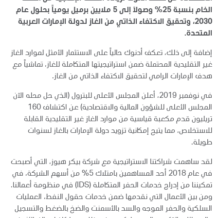
الخام بنسبة 25% وصولاً إلى 5 ملايين برميل يومياً بحلول عام
2030، وتحقيق الاكتفاء الذاتي من الغاز لدولة الإمارات العربية
المتحدة.
إضافة إلى ذلك، تعكف أدنوك حالياً على الاستثمار الأمثل لموارد الغاز
غير التقليدية المحتملة ضمن استراتيجيتها المتكاملة للغاز، تماشياً مع
هدف الإمارات الرامي لتحقيق الاكتفاء الذاتي من الغاز.
في نوفمبر 2019، أعلن المجلس الأعلى للبترول (الذي حل محله الآن
المجلس الأعلى للشؤون المالية والاقتصادية) عن اكتشاف 160
تريليون قدم مكعبة قياسية من موارد الغاز غير التقليدية القابلة
للاستخلاص، مما يتيح إمكانية تزويد دولة الإمارات بالغاز لسنوات
طويلة.
لقد ساهمت شراكتنا الاستراتيجية مع شركة بيكر هيوز، التي أصبحت
في عام 2018 أحد المساهمين بامتلاك 5% من أسهم الشركة، في
تمكيننا من إدراج خدمات الحفر المتكاملة (IDS) في منظومة أعمالنا.
ومن بين الأعمال التي نقدمها ضمن خدمات حقول النفط، العمليات
السلكية والحفر الموجه والسد بالأسمنت والضخ بالضغط والتسجيل