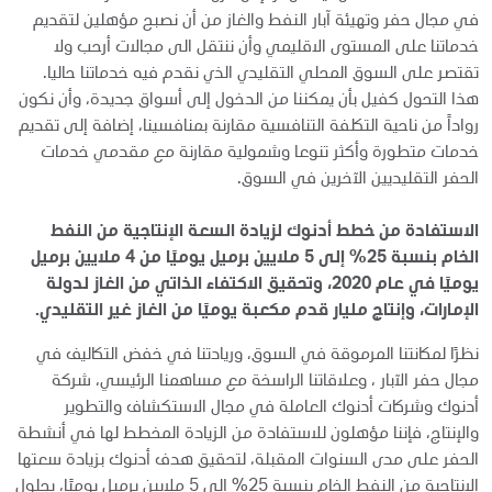
في مجال حفر وتهيئة آبار النفط والغاز من أن نصبح مؤهلين لتقديم
خدماتنا على المستوى الاقليمي وأن ننتقل الى مجالات أرحب ولا
تقتصر على السوق المحلي التقليدي الذي نقدم فيه خدماتنا حاليا.
هذا التحول كفيل بأن يمكننا من الدخول إلى أسواق جديدة، وأن نكون
رواداً من ناحية التكلفة التنافسية مقارنة بمنافسينا، إضافة إلى تقديم
خدمات متطورة وأكثر تنوعا وشمولية مقارنة مع مقدمي خدمات
الحفر التقليديين الآخرين في السوق.
الاستفادة من خطط أدنوك لزيادة السعة الإنتاجية من النفط
الخام بنسبة 25% إلى 5 ملايين برميل يوميًا من 4 ملايين برميل
يوميًا في عام 2020، وتحقيق الاكتفاء الذاتي من الغاز لدولة
الإمارات، وإنتاج مليار قدم مكعبة يوميًا من الغاز غير التقليدي.
نظرًا لمكانتنا المرموقة في السوق، وريادتنا في خفض التكاليف في
مجال حفر الآبار ، وعلاقاتنا الراسخة مع مساهمنا الرئيسي، شركة
أدنوك وشركات أدنوك العاملة في مجال الاستكشاف والتطوير
والإنتاج، فإننا مؤهلون للاستفادة من الزيادة المخطط لها في أنشطة
الحفر على مدى السنوات المقبلة، لتحقيق هدف أدنوك بزيادة سعتها
الإنتاجية من النفط الخام بنسبة 25% إلى 5 ملايين برميل يوميًا، بحلول