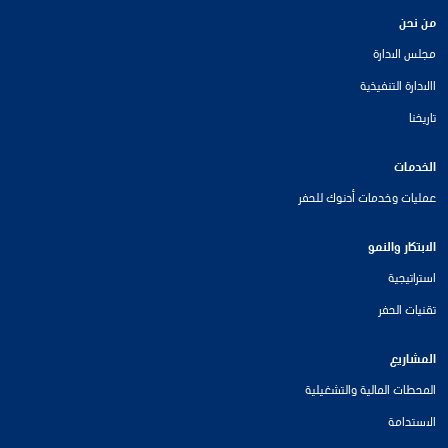
من نحن
مجلس الادارة
االادارة التنفيذية
تاريخنا
الخدمات
عمليات وخدمات أدنوك للحفر
الابتكار والنمو
استراتيجية
تقنيات الحفر
المشاريع
المحطات المالية والتشغيلية
الاستدامة