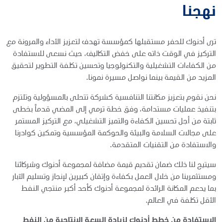
نهجنا
ترى أدنوك للحفر مستقبلها كمؤسسة تهدف لتعزيز الأداء والمرونة مع
التركيز في الوقت ذاته على خفض التكاليف، حيث نسعى للاستفادة
من الكفاءات التشغيلية والتكنولوجيا وتحسين تكلفة التطوير لتحقيق
المزيد من القيمة بينما نواصل مسيرة نمونا.
نحن نقوم بتعزيز مكانتنا التنافسية كشركة تتحلى بالمسؤولية وتلتزم
بتنفيذ عمليات مستدامة، وفق خطة ترمي إلى المضي قدماً بخطى
ثابتة من أجل تحسين الكفاءة والتميز التشغيلي، مع التركيز المستمر
على مجالات السلامة والبيئة والحوكمة المؤسسية وتمكين كوادرنا
والاستفادة من التقنيات المتقدمة.
سيتيح لنا ذلك ضمان تقديم قيمة مضافة لمجموعة أدنوك وشركائنا
ومستثمرينا من خلال العمل بكفاءة وإتقان كبيرين لإنجاز وتسليم الآبار
بما يدعم المكانة الرائدة لمجموعة أدنوك كأحد أكبر منتجي النفط
الأقل تكلفة في العالم.
الاستفادة من خطط أدنوك لزيادة السعة الإنتاجية من النفط