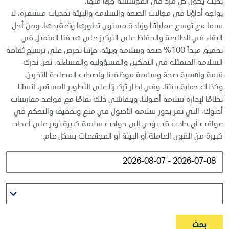
بحيث يكون كل فرد في المؤسسة جزءًا منها.
يواجه أداؤنا في مجالات الصحة والسلامة والبيئة تحديات مستمرة، لا
سيما مع توسع عملياتنا وزيادة مستوى تطورها وتعقيدها. ومن أجل
البقاء في الطليعة والحفاظ على التركيز على هدفنا المتمثل في
تحقيق مبدأ 100% صحة وسلامة وبيئة، فإننا نحرص على ترسيخ ثقافة
السلامة المتمثلة في التمكين والمسؤولية والمساءلة. نحن ندرك
قيمة وأهمية صحة وسلامة موظفينا وأصحاب المصلحة الآخرين،
وكذلك حماية بيئتنا. وفي إطار تركيزنا على التطوير المستمر، أنشأنا
نظامًا لإدارة سلامة أصولنا. ويتماشى ذلك تمامًا مع قواعد ممارسات
أدنوك، التي تقر بدور سلامة الأصول في منع وتخفيف والتحكم في
عواقب أي حادث قد يؤدي إلى حوادث سلامة كبيرة تؤثر على أعداد
كبيرة من القوى العاملة أو البيئة أو المجتمعات بشكل عام.
بحث