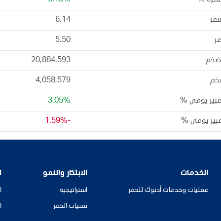
لفترة %
6.13%
عر
6.14
ر
5.50
ضخم
20,884,593
خم
4,058,579
غيير يومي %
3.05%
غيير يومي %
-1.59%
الخدمات
الابتكار والنمو
ا
عمليات وخدمات أدنوك للحفر
استراتيجية
ا
تقنيات الحفر
ا