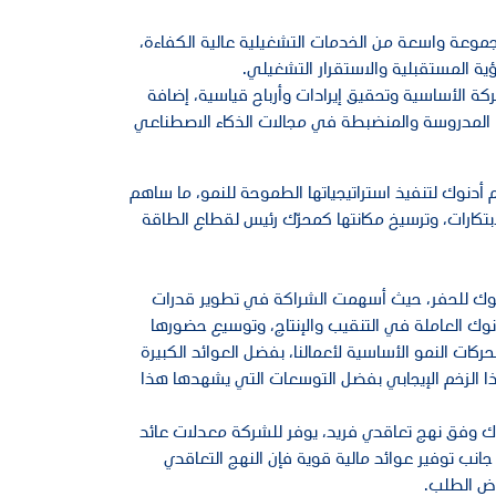
جموعة واسعة من الخدمات التشغيلية عالية الكفاءة،
ية المستقبلية والاستقرار التشغيلي.
وسع في أعمال الشركة الأساسية وتحقيق إيرادات وأرباح قياسية، إضافة
تنا المدروسة والمنضبطة في مجالات الذكاء الاصطناعي
دنوك لتنفيذ استراتيجياتها الطموحة للنمو، ما ساهم
تكارات، وترسيخ مكانتها كمحرّك رئيس لقطاع الطاقة
دنوك للحفر، حيث أسهمت الشراكة في تطوير قدرات
نوك العاملة في التنقيب والإنتاج، وتوسيع حضورها
ت النمو الأساسية لأعمالنا، بفضل العوائد الكبيرة
ذا الزخم الإيجابي بفضل التوسعات التي يشهدها هذا
ك وفق نهج تعاقدي فريد، يوفر للشركة معدلات عائد
رة الواحدة. وإلى جانب توفير عوائد مالية قوية فإن النهج التعاقدي
خفاض الطلب.