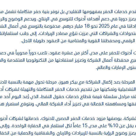
قدم خدمات الحفر بمفهومها التقليدي بل نوفر بنية حفر متكاملة تشمل م
عزز دورنا في دعم أهداف أدنوك للتوسع في الإنتاج، ويدعم الوضوح والرؤ
بلغت إيراداتنا في عام 2025 نحو 18 مليار درهم، مدفوعة بالت
تحواذات والشراكات التي عززت تنوّع مصادر الإيرادات، إلى جانب استثمارا
الرقمي ومحفظتنا القوية والمتنامية من العقود طويلة الأجل.
أدنوك للحفر على مدى أكثر من عشرة عقود، تلعب دوراً محورياً في دعم أ
 محفظة أعمال الشركة وتعزيز استفادتها من التكنولوجيا المتقدمة والاب
ى الإمارات والعالم.
مرحلة بعد إكمال الشراكة مع بيكر هيوز، مرحلة تحول مهمة بالنسبة لأ
لتشغيلية وتمكينها من تقديم خدمات الحفر المتكاملة والتهيئة لشركات أد
ف مراحل سلسلة قيمة قطاع خدمات حقول النفط، الذي يُعد اليوم أحد محركا
قها ومساهمته الفعالة في تعزيز أداء الشركة المالي، ونتوقع استمرار ه
شركة، بوصفها مزود خدمات الحفر الحصري لأدنوك، خدماتها لشركات أدنو
داخلي لا يقل عن 10% على مدى 15 عاماً لكل استثمار في الحفا
عزز وضوح الرؤية بالنسبة للإيرادات والأرباح، والشفافية والحماية من ان