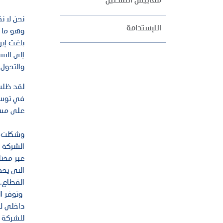
مقاييس التشغيل
نحن لا ن
اللإستدامة
وهو ما ي
إلى الاس
والتحول 
لقد ظلت 
في توسيع
على مستو
وشكلت ال
الشركة ا
عبر مختل
التي يحق
القطاع.
وتوفر ال
للشركة ي