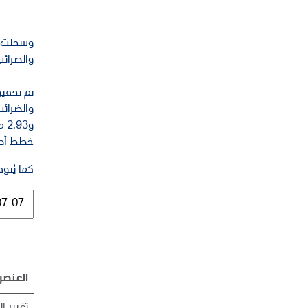
والضرائب وا
تم تحقيق
خطط أدن
كما يُتوقع أن تستق
العنصر