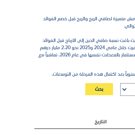
يدي، محققة هوامش متميزة لصافي الربح والربح قبل خصم الفوائد
 بلغت نسبة صافي الدين إلى الأرباح قبل الفوائد
والضرائب والاستهلاك والإطفاء 0.9 ضعفاً في عام 2025. وكانت الشركة قد استثمرت خلال عامي 2024 و2025 نحو 2.20 مليار درهم
و2.93 مليار درهم، على التوالي، لتطوير أسطول الحفارات، مع توقعات بمواصلة الاستثمار بالمعدلات نفسها في عام 2026، تماشياً مع
بحث
التاريخ