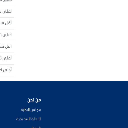
تغيير ا
اغلى س
أقل سع
اعلى ت
اقل تض
أعلى ت
أدنى ت
من نحن
مجلس الادارة
االادارة التنفيذية