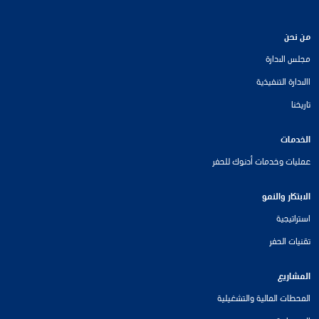
من نحن
مجلس الادارة
االادارة التنفيذية
تاريخنا
الخدمات
عمليات وخدمات أدنوك للحفر
الابتكار والنمو
استراتيجية
تقنيات الحفر
المشاريع
المحطات المالية والتشغيلية