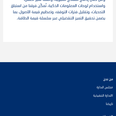
ومن خلال إدماج النماذج التنبؤية، وأتمتة سير العمل،
واستخدام لوحات المعلومات الذكية، نُمكّن فرقنا من استباق
التحديات، وتقليل فترات التوقف، وتعظيم قيمة الأصول، بما
يضمن تحقيق التميز التشغيلي عبر سلسلة قيمة الطاقة.
من نحن
مجلس الادارة
االادارة التنفيذية
تاريخنا