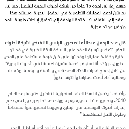
درهم إماراتي لمدة 15 عاماً من شركة أدنوك البحرية لتشغيل حفارتين
بحريتين لدعم العمليات التطويرية في الحقول البحرية. ويستند هذا
العقد إلى الاتفاقيات القائمة الهادفة إلى تحقيق إيرادات طويلة الأمد
وتوفير عوائد مجزية.
قال عبد الرحمن عبدالله الصيعري، الرئيس التنفيذي لشركة أدنوك
للحفر:
"تعكس ترسية العقد على الشركة الثقة الكبيرة في قدراتها
الفنية وكفاءة عملياتها وقدرتها على خلق قيمة مستدامة على المدى
الطويل. ونؤكد أننا سنوفر خدمة متميزة لعملائنا في "أدنوك البحرية"
من خلال إدماج قدرات الذكاء الاصطناعي والأتمتة والرقمنة، وكفاءة
وفعالية أداء أحدث حفاراتنا وأكثرها تطوراً.
وأضاف: " يضمن لنا هذا العقد استمرارية التشغيل حتى ما بعد العام
2040، وتحقيق عائدات قوية ومرنة وواضحة، كما يعزز دورنا في دعم
إنجازات أدنوك التوسعية في الإنتاج، وجهودنا لتحقيق نمواً مستداماً
وطويل الأجل لمساهمينا."
وتجدر الاشارة إلى أن "أدنوك للحفر" تمتلك أحد أكبر أساطيل الحفر