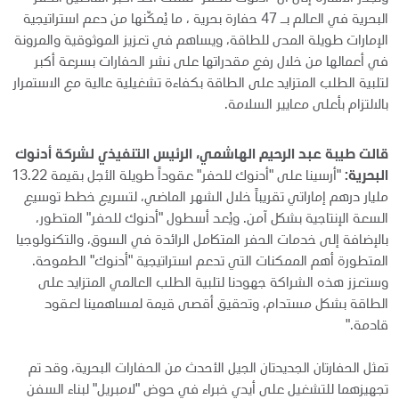
البحرية في العالم بـ 47 حفارة بحرية ، ما يُمكّنها من دعم استراتيجية
الإمارات طويلة المدى للطاقة، ويساهم في تعزيز الموثوقية والمرونة
في أعمالها من خلال رفع مقدراتها على نشر الحفارات بسرعة أكبر
لتلبية الطلب المتزايد على الطاقة بكفاءة تشغيلية عالية مع الاستمرار
بالالتزام بأعلى معايير السلامة.
قالت طيبة عبد الرحيم الهاشمي، الرئيس التنفيذي لشركة أدنوك
البحرية:
"أرسينا على "أدنوك للحفر" عقوداً طويلة الأجل بقيمة 13.22
مليار درهم إماراتي تقريباً خلال الشهر الماضي، لتسريع خطط توسيع
السعة الإنتاجية بشكل آمن. ويُعد أسطول "أدنوك للحفر" المتطور،
بالإضافة إلى خدمات الحفر المتكامل الرائدة في السوق، والتكنولوجيا
المتطورة أهم الممكنات التي تدعم استراتيجية "أدنوك" الطموحة.
وستعزز هذه الشراكة جهودنا لتلبية الطلب العالمي المتزايد على
الطاقة بشكل مستدام، وتحقيق أقصى قيمة لمساهمينا لعقود
قادمة."
تمثل الحفارتان الجديدتان الجيل الأحدث من الحفارات البحرية، وقد تم
تجهيزهما للتشغيل على أيدي خبراء في حوض "لامبريل" لبناء السفن