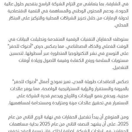
في الشارقة، بما يتماشى مع التزام الشركة الراسخ بتقديم حلول عالية
الجودة، ودعم المحتوى الوطني والمساهمة في التنمية الاقتصادية
لدولة الإمارات من خلال تعزيز الشراكات المحلية والتركيز على الابتكار
المحلي.
ستوظف الحفارتان التقنيات الرقمية المتقدمة وتحليلات البيانات في
الوقت الفعلي والذكاء الاصطناعي، مما يعكس حرض "أدنوك للحفر"
على التوسع في نشر التكنولوجيا المتطورة عبر أسطولها، لتحسين
مستويات السلامة ورفع الكفاءة وقيمة الأصول وزيادة أوقات
التشغيل.
تعكس التعاقدات طويلة المدى، تميز نموذج أعمال "أدنوك للحفر"
بالمرونة والاستقرار والرؤية الاستراتيجية الواضحة، مما يوفر عائدات
مجزية، ويدفع بنمو الإيرادات والأرباح ويدعم قدرة الشركة على
الاستمرار في تحقيق عائدات مرنة ومتزايدة ومستدامة لمساهميها.
ومن المتوقع أن يبدأ تشغيل الحفارات في نهاية الربع الثاني من عام
2025، على أن يشهد النصف الثاني من عام 2025 بداية مساهمات
الحفارتين في إيرادات الشركة. إضافة لذلك، فإن ترسية العقد تخفف