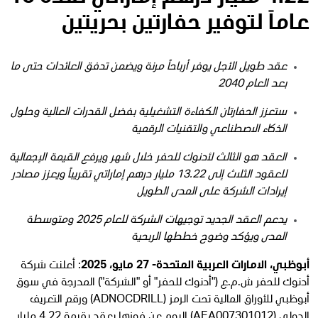
عاماً لتوفير حفارتين بحريتين
عقد طويل الأجل يوفر أرباحاً مرنة ويضمن تدفق العائدات حتى ما
بعد العام 2040
ستعزز الحفارتان الكفاءة التشغيلية بفضل القدرات العالية وحلول
الذكاء الاصطناعي والتقنيات الرقمية
العقد هو الثالث لأدنوك للحفر خلال شهر ويرفع القيمة الإجمالية
للعقود الثلاث إلى 13.22 مليار درهم إماراتي تقريباً ويعزز مصادر
إيرادات الشركة على المدى الطويل
يدعم العقد الجديد توجيهات الشركة للعام 2025 ومتوسطة
المدى ويؤكد وضوح خططها الربحية
أبوظبي، الامارات العربية المتحدة- 27 مايو، 2025
: أعلنت شركة
أدنوك للحفر ش.م.ع ("أدنوك للحفر" أو "الشركة") المدرجة في سوق
أبوظبي للأوراق المالية تحت الرمز (ADNOCDRILL) ورقم التعريف
الدولي (AEA007301012) اليوم عن فوزها بعقد بقيمة 4.22 مليار