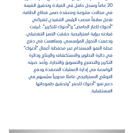
20 عاماً وسجل حافل في القيادة وتحقيق القيمة
في مجالات متنوعة ومعقدة ضمن قطاع الطاقة.
شغل سابقاً منصب الرئيس التنفيذي لشركتي
"أدنوك للغاز الحامض" و"أدنوك للتكرير"، عُرفت
قيادته برؤية استراتيجية حققت التميز التشغيلي،
ودعمت التحول المؤسسي، وساهمت في دفع
عجلة النمو المستدام عبر محفظة أعمال "أدنوك"
في دائرة التطوير والاستكشاف والإنتاج ودائرة
التكرير والتصنيع والتسويق والتجارة. وتُعد خبرته
الواسعة في إدارة العمليات المعقدة ودفع
التوسّع الاستراتيجي عاملاً محورياً سيُسهم في
دعم نمو "أدنوك للحفر "وتحقيق طموحاتها
المستقبلية.